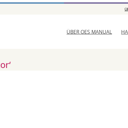
Ü
ÜBER OES MANUAL
HA
or‘