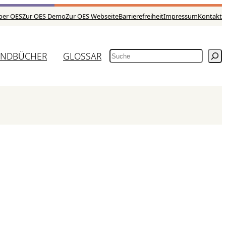
ber OES
Zur OES Demo
Zur OES Webseite
Barrierefreiheit
Impressum
Kontakt
NDBÜCHER
GLOSSAR
SUCHEN