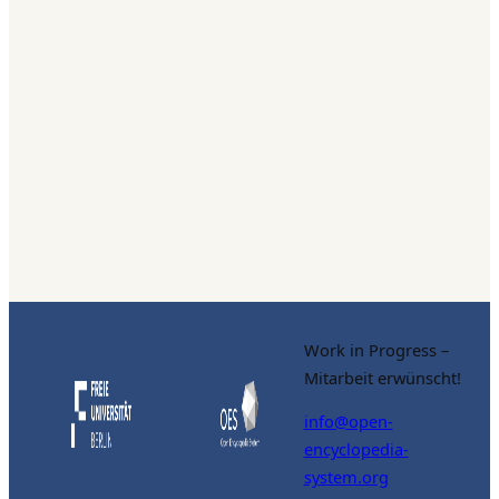
Work in Progress –
Mitarbeit erwünscht!
info@open-
encyclopedia-
system.org