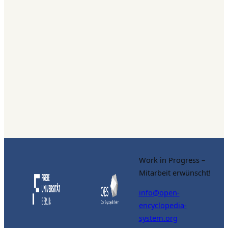
Work in Progress –
Mitarbeit erwünscht!
info@open-
encyclopedia-
system.org