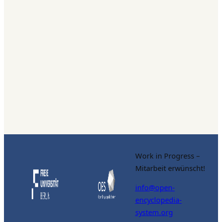
Work in Progress –
Mitarbeit erwünscht!
info@open-
encyclopedia-
system.org