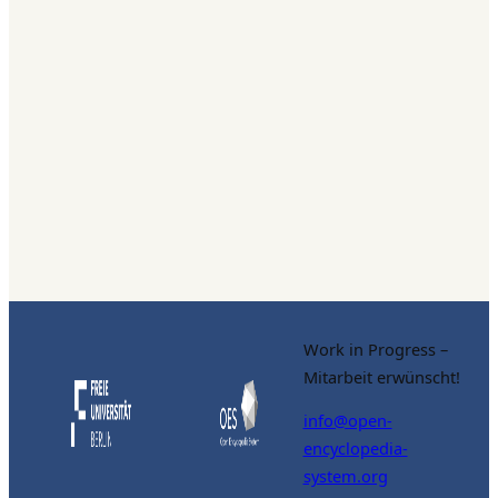
Work in Progress –
Mitarbeit erwünscht!
info@open-
encyclopedia-
system.org