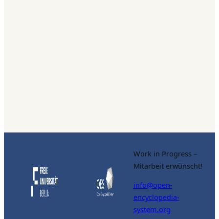
Work in Progress –
Mitarbeit erwünscht!
info@open-
encyclopedia-
system.org