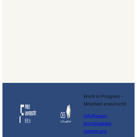
Work in Progress –
Mitarbeit erwünscht!
info@open-
encyclopedia-
system.org