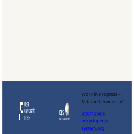
Work in Progress –
Mitarbeit erwünscht!
info@open-
encyclopedia-
system.org