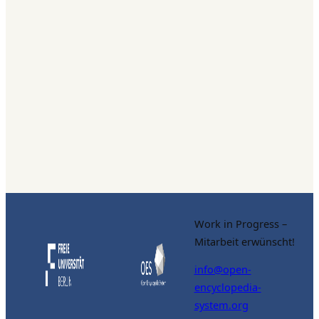
Work in Progress –
Mitarbeit erwünscht!
info@open-
encyclopedia-
system.org