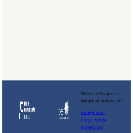
Work in Progress –
Mitarbeit erwünscht!
info@open-
encyclopedia-
system.org