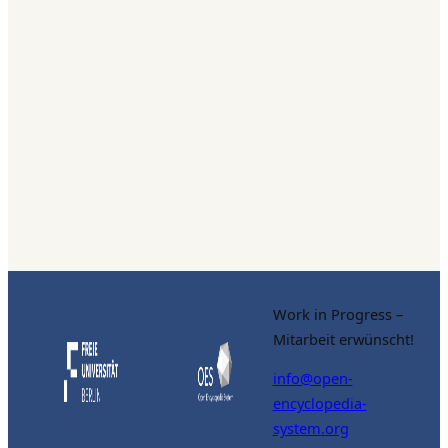
Work in Progress –
Mitarbeit erwünscht!
info@open-
encyclopedia-
system.org