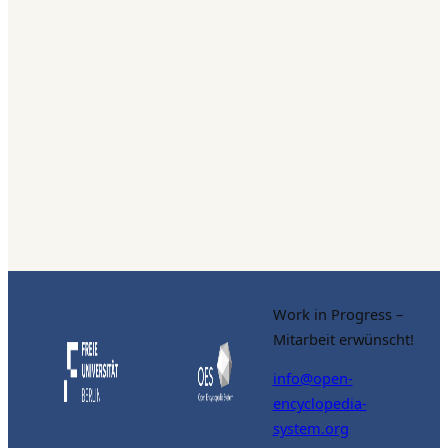
Work in Progress –
Mitarbeit erwünscht!
info@open-
encyclopedia-
system.org