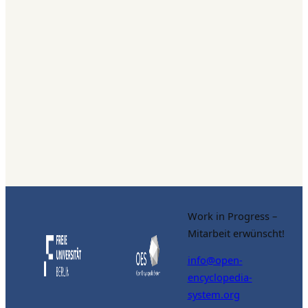
Work in Progress –
Mitarbeit erwünscht!
info@open-
encyclopedia-
system.org