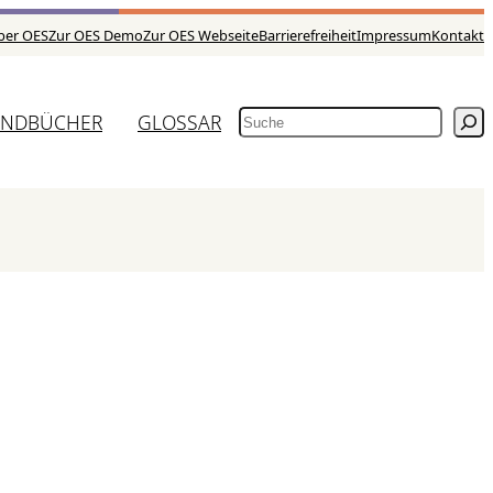
ber OES
Zur OES Demo
Zur OES Webseite
Barrierefreiheit
Impressum
Kontakt
NDBÜCHER
GLOSSAR
SUCHEN