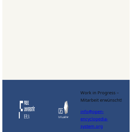
Work in Progress –
Mitarbeit erwünscht!
info@open-
encyclopedia-
system.org