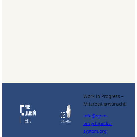
Work in Progress –
Mitarbeit erwünscht!
info@open-
encyclopedia-
system.org