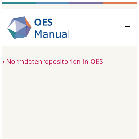
Zum
Inhalt
springen
Normdatenrepositorien in OES