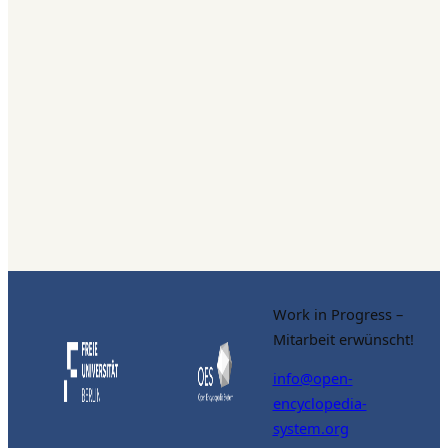
Work in Progress –
Mitarbeit erwünscht!
info@open-
encyclopedia-
system.org