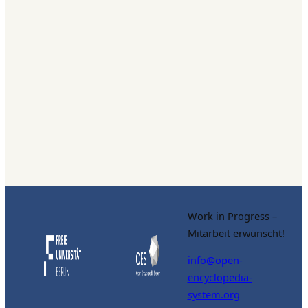
Work in Progress –
Mitarbeit erwünscht!
info@open-
encyclopedia-
system.org