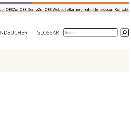
ber OES
Zur OES Demo
Zur OES Webseite
Barrierefreiheit
Impressum
Kontakt
NDBÜCHER
GLOSSAR
SUCHEN