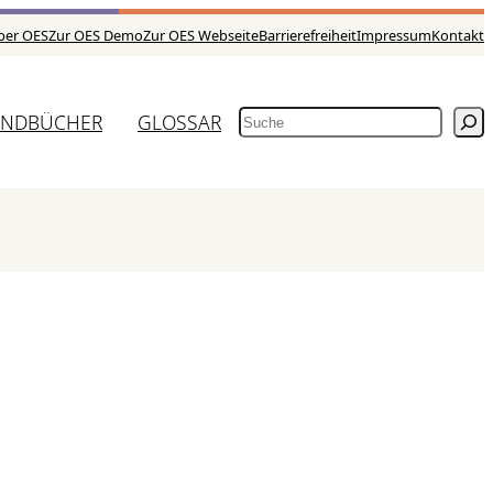
ber OES
Zur OES Demo
Zur OES Webseite
Barrierefreiheit
Impressum
Kontakt
NDBÜCHER
GLOSSAR
SUCHEN