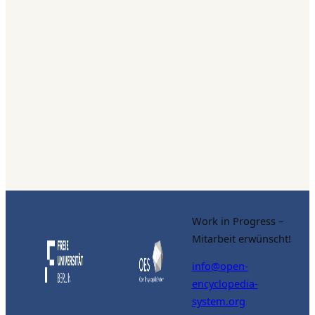
Work in Progress –
Mitarbeit erwünscht!
info@open-
encyclopedia-
system.org