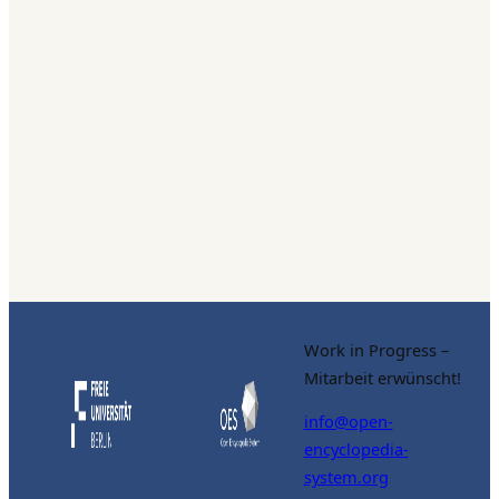
Work in Progress –
Mitarbeit erwünscht!
info@open-
encyclopedia-
system.org