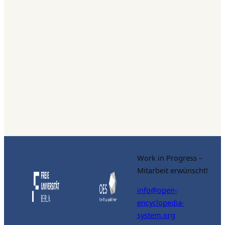
Work in Progress –
Mitarbeit erwünscht!
info@open-
encyclopedia-
system.org