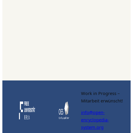
Work in Progress –
Mitarbeit erwünscht!
info@open-
encyclopedia-
system.org