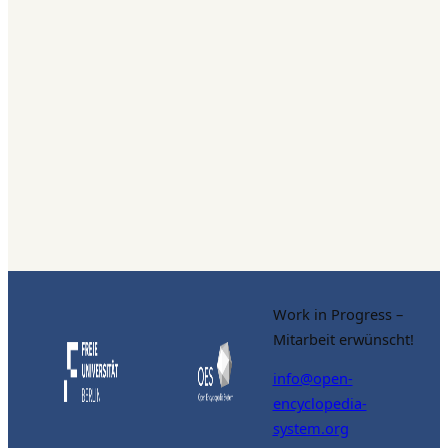
Work in Progress –
Mitarbeit erwünscht!
info@open-
encyclopedia-
system.org