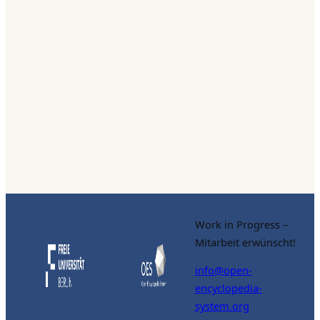
Work in Progress –
Mitarbeit erwünscht!
info@open-
encyclopedia-
system.org