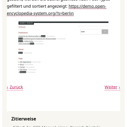
gefiltert und sortiert angezeigt:
https://demo.open-
encyclopedia-system.org/?s=berlin
Zurück
Weiter
Zitierweise