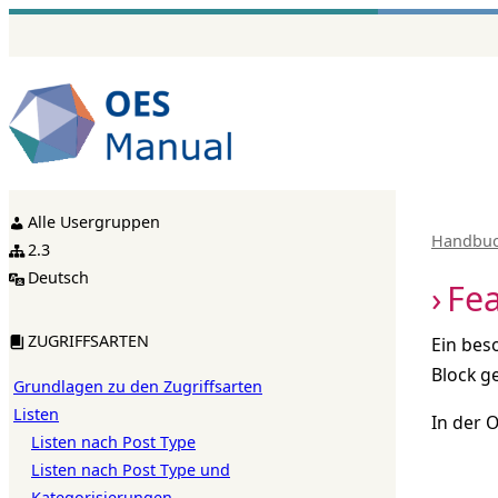
Zum
Inhalt
springen
Alle Usergruppen
Handbu
2.3
Deutsch
Fea
ZUGRIFFSARTEN
Ein bes
Block g
Grundlagen zu den Zugriffsarten
Listen
In der 
Listen nach Post Type
Listen nach Post Type und
Kategorisierungen