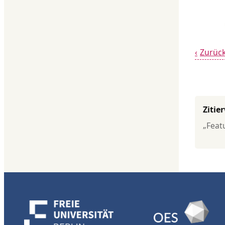
Zurüc
Zitie
„Feat