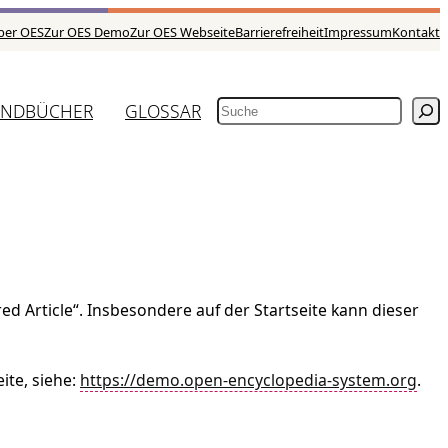
ber OES
Zur OES Demo
Zur OES Webseite
Barrierefreiheit
Impressum
Kontakt
NDBÜCHER
GLOSSAR
SUCHEN
ed Article“. Insbesondere auf der Startseite kann dieser
ite, siehe:
https://demo.open-encyclopedia-system.org
.