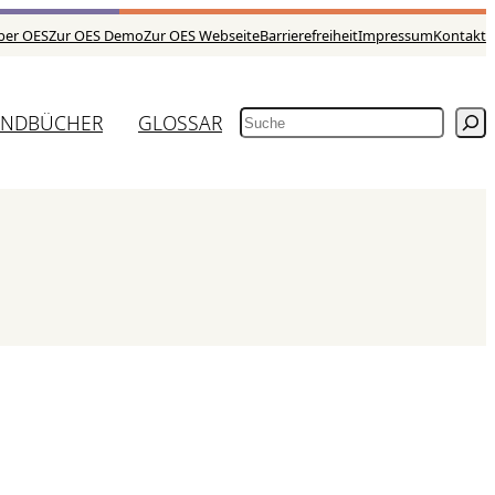
ber OES
Zur OES Demo
Zur OES Webseite
Barrierefreiheit
Impressum
Kontakt
NDBÜCHER
GLOSSAR
SUCHEN