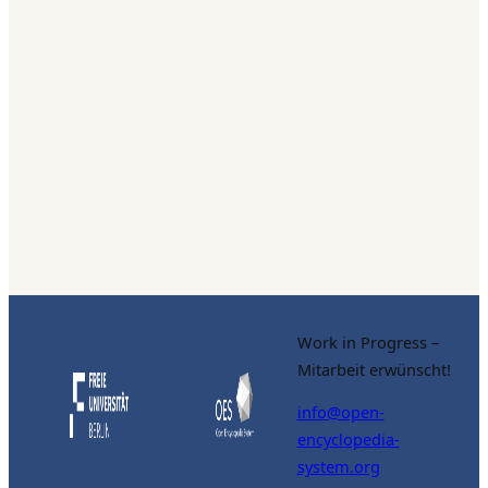
Work in Progress –
Mitarbeit erwünscht!
info@open-
encyclopedia-
system.org