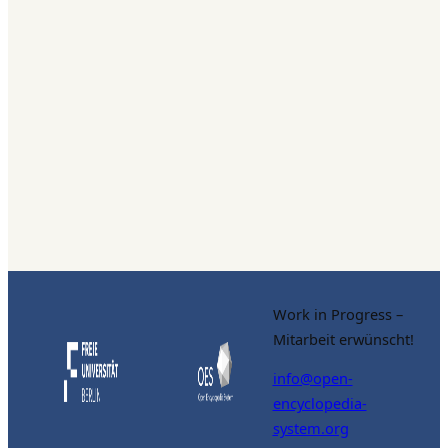
Work in Progress –
Mitarbeit erwünscht!
info@open-
encyclopedia-
system.org