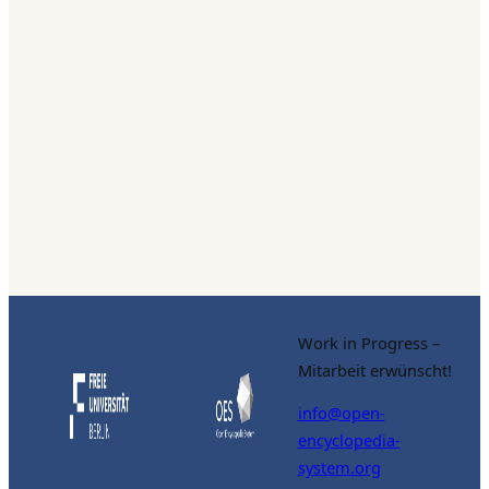
Work in Progress –
Mitarbeit erwünscht!
info@open-
encyclopedia-
system.org