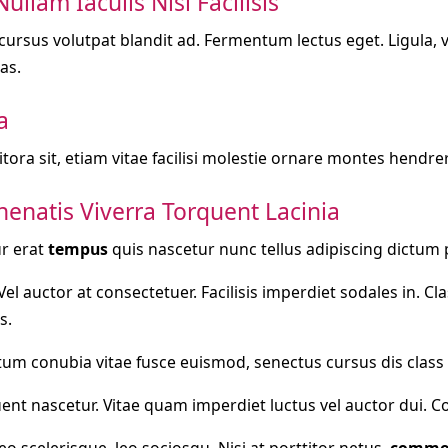
ullam Iaculis Nisl Facilisis
cursus volutpat blandit ad. Fermentum lectus eget. Ligula, 
as.
a
Litora sit, etiam vitae facilisi molestie ornare montes hendre
nenatis Viverra Torquent Lacinia
r erat
tempus
quis nascetur nunc tellus adipiscing dictum 
Vel auctor at consectetuer. Facilisis imperdiet sodales in. 
s.
um conubia vitae fusce euismod, senectus cursus dis class 
uent nascetur. Vitae quam imperdiet luctus vel auctor dui. 
eo scelerisque, leo sociosqu. Nisi at porttitor netus,
commo