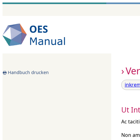
Zum
Inhalt
springen
Ve
Handbuch drucken
inkrem
Ut In
Ac tacit
Non ame