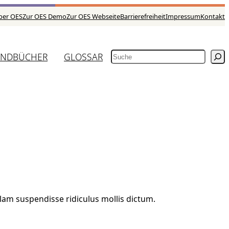
ber OES
Zur OES Demo
Zur OES Webseite
Barrierefreiheit
Impressum
Kontakt
NDBÜCHER
GLOSSAR
SUCHEN
llam suspendisse ridiculus mollis dictum.