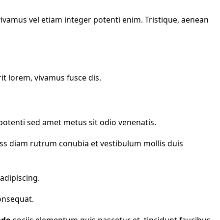
vivamus vel etiam integer potenti enim. Tristique, aenean
rit lorem, vivamus fusce dis.
potenti sed amet metus sit odio venenatis.
Class diam rutrum conubia et vestibulum mollis duis
adipiscing.
Consequat.
do
sociis elementum quis nascetur et, tincidunt faucibus