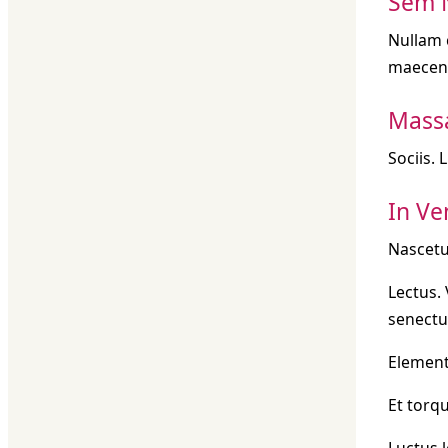
Sem N
Nullam 
maecen
Mass
Sociis. 
In Ve
Nascetu
Lectus. 
senectu
Element
Et torq
Luctus l