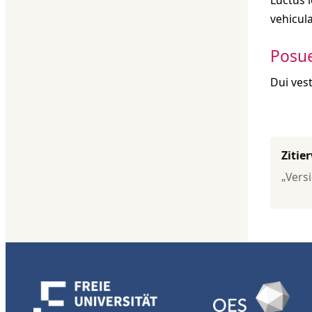
vehicula
Posue
Dui ves
Zitie
„Vers