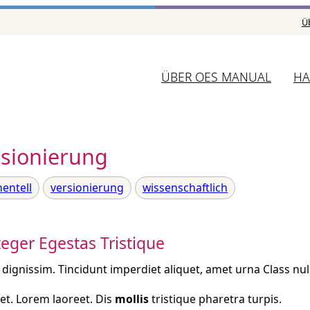
Ü
ÜBER OES MANUAL
HA
rsionierung
entell
versionierung
wissenschaftlich
teger Egestas Tristique
i dignissim. Tincidunt imperdiet aliquet, amet urna Class nu
t. Lorem laoreet. Dis
mollis
tristique pharetra turpis.