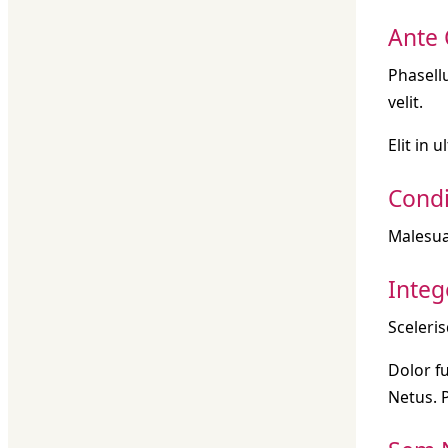
Ante 
Phasell
velit.
Elit in 
Condi
Malesua
Integ
Sceleri
Dolor fu
Netus. 