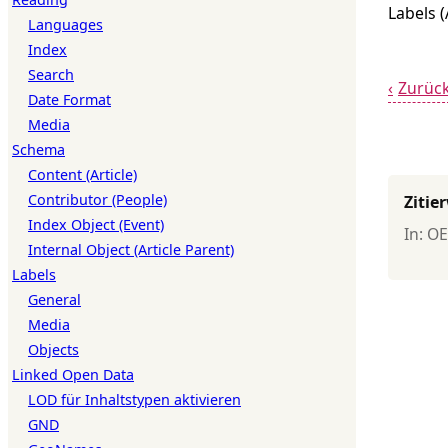
Labels 
Languages
Index
Search
Zurüc
Date Format
Media
Schema
Content (Article)
Contributor (People)
Zitie
Index Object (Event)
In: O
Internal Object (Article Parent)
Labels
General
Media
Objects
Linked Open Data
LOD für Inhaltstypen aktivieren
GND