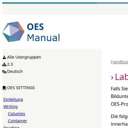
Zum
Inhalt
springen
Alle Usergruppen
Handbu
2.3
Deutsch
Lab
OES SETTINGS
Falls S
Bildunt
Einleitung
OES-Pro
Writing
Columns
Die fol
Container
innerha
Reading