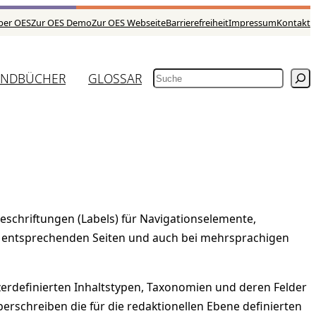
ber OES
Zur OES Demo
Zur OES Webseite
Barrierefreiheit
Impressum
Kontakt
NDBÜCHER
GLOSSAR
SUCHEN
eschriftungen (Labels) für Navigationselemente,
en entsprechenden Seiten und auch bei mehrsprachigen
zerdefinierten Inhaltstypen, Taxonomien und deren Felder
rschreiben die für die redaktionellen Ebene definierten