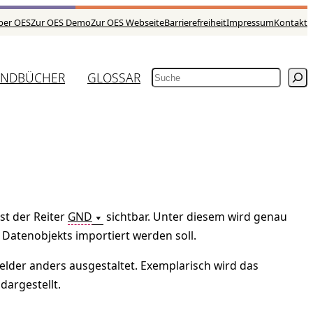
ber OES
Zur OES Demo
Zur OES Webseite
Barrierefreiheit
Impressum
Kontakt
NDBÜCHER
GLOSSAR
SUCHEN
st der Reiter
GND
sichtbar. Unter diesem wird genau
 Datenobjekts importiert werden soll.
felder anders ausgestaltet. Exemplarisch wird das
argestellt.