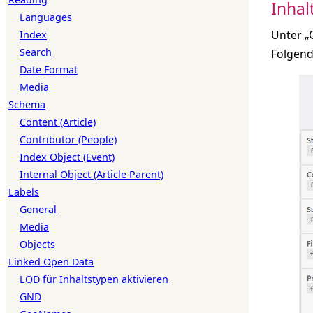
Inhal
Languages
Unter „
Index
Search
Folgend
Date Format
Media
Schema
Content (Article)
Contributor (People)
Index Object (Event)
Internal Object (Article Parent)
Labels
General
Media
Objects
Linked Open Data
LOD für Inhaltstypen aktivieren
GND