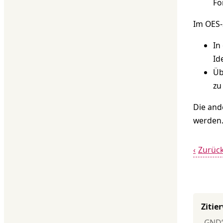
Fo
Im OES-
In
Id
Üb
zu
Die and
werden
Zurüc
Zitie
„GND“