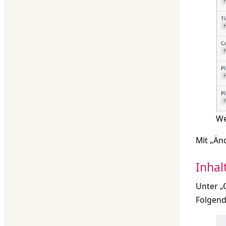
We
Mit „Än
Inhal
Unter „
Folgend