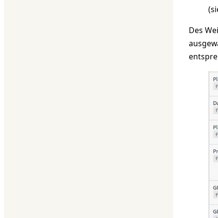
(s
Des Wei
ausgewä
entspre