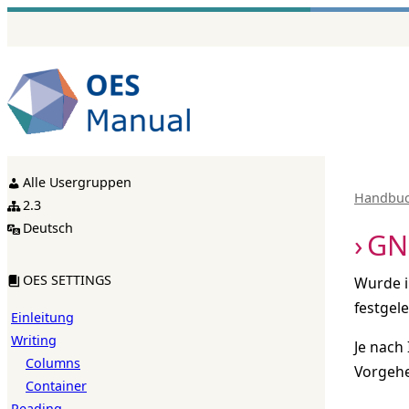
Zum
Inhalt
springen
Alle Usergruppen
Handbu
2.3
Deutsch
GN
OES SETTINGS
Wurde im
festgel
Einleitung
Writing
Je nach
Columns
Vorgehe
Container
Reading