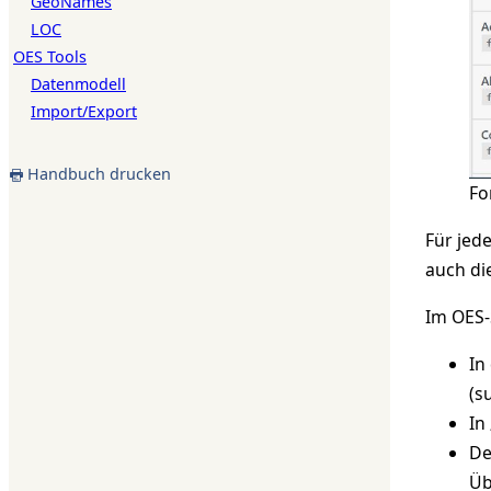
GeoNames
LOC
OES Tools
Datenmodell
Import/Export
Handbuch drucken
Fo
Für jed
auch di
Im OES-
In
(s
In
De
Üb