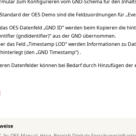
rmular zum Konfigurieren vom GND-Schema für den Inhalts
Standard der OES Demo sind die Feldzuordnungen für „Event
 das OES-Datenfeld „GND ID“ werden beim Kopieren die h
entifier (gndidentifier)“ aus der GND übernommen.
er das Feld „Timestamp LOD“ werden Informationen zu D
 hinterlegt (den „GND Timestamp“) .
eren Datenfelder können bei Bedarf durch Hinzufügen der
.
k
rweise
, In: OES Manual. Hrsg. Bereich Digitale Forschungsinfrastruk