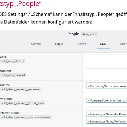
tstyp „People“
OES Settings“ / „Schema“ kann der Inhaltstyp „People“ geö
e Datenfelder können konfiguriert werden: