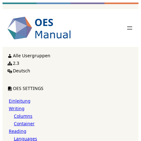
Zum
Inhalt
springen
Alle Usergruppen
2.3
Deutsch
OES SETTINGS
Einleitung
Writing
Columns
Container
Reading
Languages