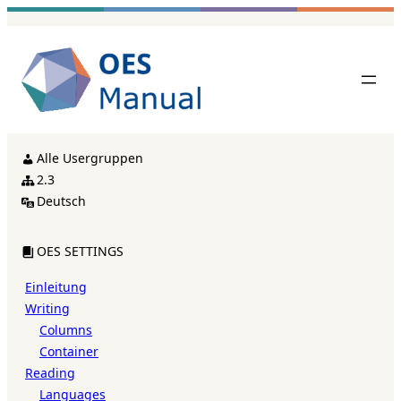
Zum
Inhalt
springen
Alle Usergruppen
2.3
Deutsch
OES SETTINGS
Einleitung
Writing
Columns
Container
Reading
Languages